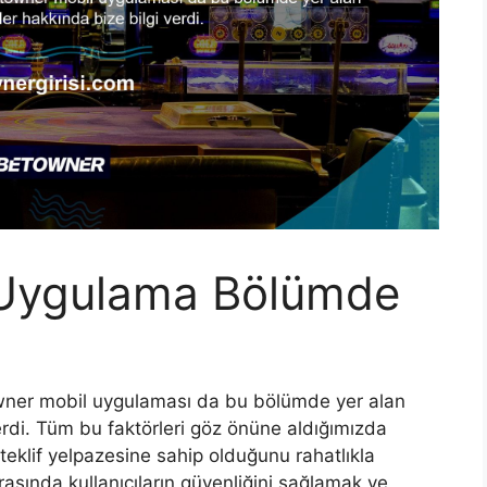
 Uygulama Bölümde
ner mobil uygulaması da bu bölümde yer alan
verdi. Tüm bu faktörleri göz önüne aldığımızda
teklif yelpazesine sahip olduğunu rahatlıkla
sırasında kullanıcıların güvenliğini sağlamak ve