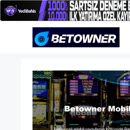
İçeriğe
atla