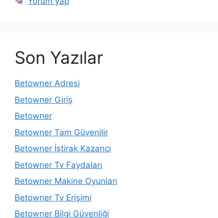
Yorum yap
Son Yazılar
Betowner Adresi
Betowner Giriş
Betowner
Betowner Tam Güvenilir
Betowner İştirak Kazancı
Betowner Tv Faydaları
Betowner Makine Oyunları
Betowner Tv Erişimi
Betowner Bilgi Güvenliği