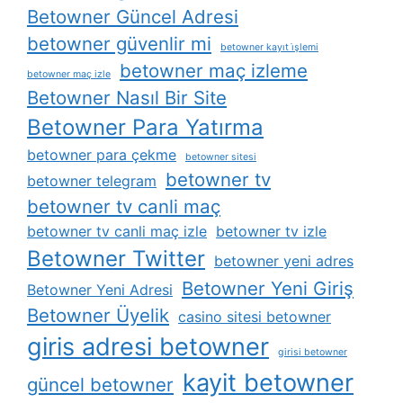
Betowner Güncel Adresi
betowner güvenlir mi
betowner kayıt i̇şlemi
betowner maç izleme
betowner maç izle
Betowner Nasıl Bir Site
Betowner Para Yatırma
betowner para çekme
betowner sitesi
betowner tv
betowner telegram
betowner tv canli maç
betowner tv canli maç izle
betowner tv izle
Betowner Twitter
betowner yeni adres
Betowner Yeni Giriş
Betowner Yeni Adresi
Betowner Üyelik
casino sitesi betowner
giris adresi betowner
girisi betowner
kayit betowner
güncel betowner