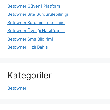
Betowner Güvenli Platform
Betowner Site Sürdürülebilirliği
Betowner Kurulum Teknolojisi
Betowner Üyeliği Nasıl Yapılır
Betowner Sms Bildirimi
Betowner Hızlı Bahis
Kategoriler
Betowner