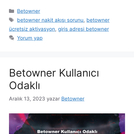
Kategoriler
Betowner
Etiketler
betowner nakit akışı sorunu
,
betowner
ücretsiz aktivasyon
,
giris adresi betowner
Yorum yap
Betowner Kullanıcı
Odaklı
Aralık 13, 2023
yazar
Betowner