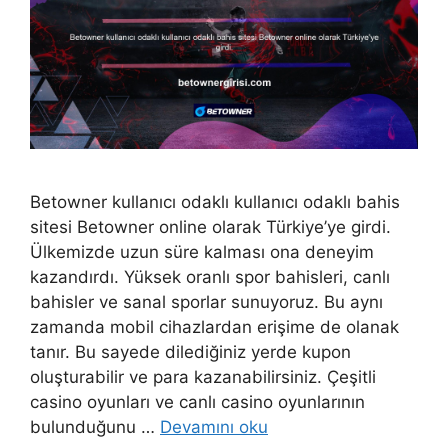
Betowner kullanıcı odaklı kullanıcı odaklı bahis
sitesi Betowner online olarak Türkiye’ye girdi.
Ülkemizde uzun süre kalması ona deneyim
kazandırdı. Yüksek oranlı spor bahisleri, canlı
bahisler ve sanal sporlar sunuyoruz. Bu aynı
zamanda mobil cihazlardan erişime de olanak
tanır. Bu sayede dilediğiniz yerde kupon
oluşturabilir ve para kazanabilirsiniz. Çeşitli
casino oyunları ve canlı casino oyunlarının
bulunduğunu …
Devamını oku