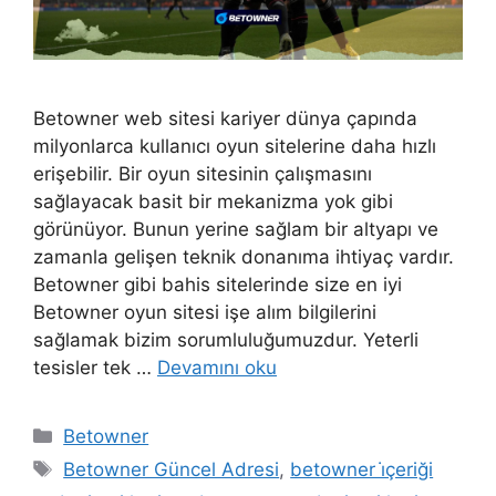
Betowner web sitesi kariyer dünya çapında
milyonlarca kullanıcı oyun sitelerine daha hızlı
erişebilir. Bir oyun sitesinin çalışmasını
sağlayacak basit bir mekanizma yok gibi
görünüyor. Bunun yerine sağlam bir altyapı ve
zamanla gelişen teknik donanıma ihtiyaç vardır.
Betowner gibi bahis sitelerinde size en iyi
Betowner oyun sitesi işe alım bilgilerini
sağlamak bizim sorumluluğumuzdur. Yeterli
tesisler tek …
Devamını oku
Kategoriler
Betowner
Etiketler
Betowner Güncel Adresi
,
betowner i̇çeriği