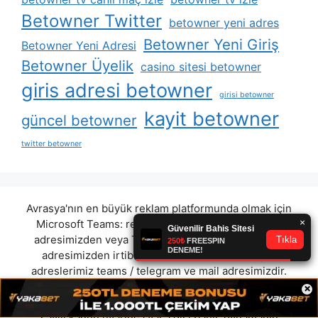
Betowner Twitter
betowner yeni adres
Betowner Yeni Giriş
Betowner Yeni Adresi
Betowner Üyelik
casino sitesi betowner
giris adresi betowner
girisi betowner
kayit betowner
güncel betowner
twitter betowner
Avrasya'nın en büyük reklam platformunda olmak için
Microsoft Teams:
reklam@avrasyamarketing.com
adresimizden veya Telegram: @Avrasyamarketing
adresimizden irtibat kurabilirsiniz. (Tek iletişim
adreslerimiz teams / telegram ve mail adresimizdir.
Harici hiçbir iletişim adresimiz bulunmamaktadır.
×
Lütfen itibar etmeyiniz.) Türkiye yasalarına göre 7258
sayılı kanun uyarınca yasa dışı bahis oynamanın