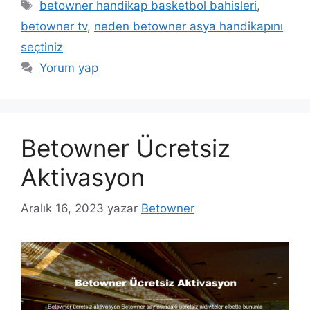
Etiketler
betowner handikap basketbol bahisleri
,
betowner tv
,
neden betowner asya handikapını
seçtiniz
Yorum yap
Betowner Ücretsiz
Aktivasyon
Aralık 16, 2023
yazar
Betowner