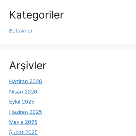
Kategoriler
Betowner
Arşivler
Haziran 2026
Nisan 2026
Eylül 2025
Haziran 2025
Mayıs 2025
Şubat 2025