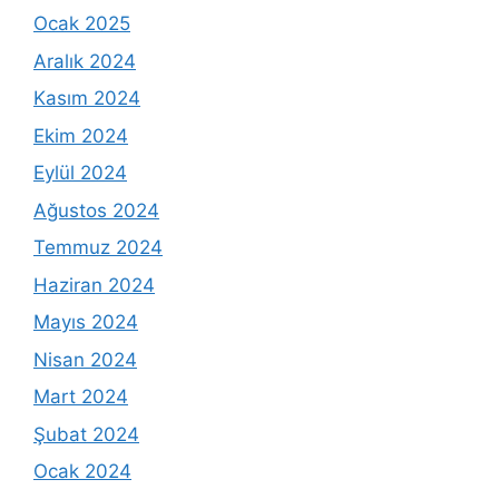
Ocak 2025
Aralık 2024
Kasım 2024
Ekim 2024
Eylül 2024
Ağustos 2024
Temmuz 2024
Haziran 2024
Mayıs 2024
Nisan 2024
Mart 2024
Şubat 2024
Ocak 2024