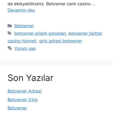
de ekleyebilirsiniz. Betowner canlı casino …
Devamını oku
Kategoriler
Betowner
Etiketler
betowner erişim sorunları
,
betowner twitter
casino hizmeti
,
giris adresi betowner
Yorum yap
Son Yazılar
Betowner Adresi
Betowner Giriş
Betowner