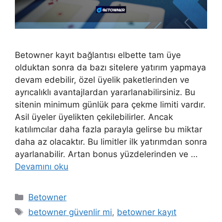
Betowner kayıt bağlantısı elbette tam üye
olduktan sonra da bazı sitelere yatırım yapmaya
devam edebilir, özel üyelik paketlerinden ve
ayrıcalıklı avantajlardan yararlanabilirsiniz. Bu
sitenin minimum günlük para çekme limiti vardır.
Asil üyeler üyelikten çekilebilirler. Ancak
katılımcılar daha fazla parayla gelirse bu miktar
daha az olacaktır. Bu limitler ilk yatırımdan sonra
ayarlanabilir. Artan bonus yüzdelerinden ve …
Devamını oku
Kategoriler
Betowner
Etiketler
betowner güvenlir mi
,
betowner kayıt