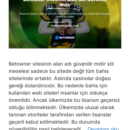
Betowner sitesinin alan adı güvenilir midir stil
meselesi sadece bu sitede değil tüm bahis
sitelerinde ortaktır. Aslında casinolar doğası
gereği dolandırıcıdır. Bu nedenle bahis için
kullanılan web siteleri insanlar için oldukça
önemlidir. Ancak ülkemizde bu lisansın geçersiz
olduğu bilinmektedir. Ülkemizde ulusal olarak
tanınan otoriteler tarafından verilen lisanslar
geçerli kabul edilmektedir. Bu durumda
güvenilirliğin nasıl belirleneceği …
Devamını oku