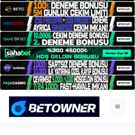
İçeriğe
atla
Menü