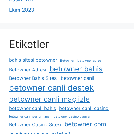
Ekim 2023
Etiketler
bahis sitesi betowner
Betowner
betowner adres
betowner bahis
Betowner Adresi
Betowner Bahis Sitesi
betowner canli
betowner canli destek
betowner canli maç izle
betowner canlı bahis
betowner canlı casino
betowner canlı performansı
betowner casino oyunları
betowner com
Betowner Casino Sitesi