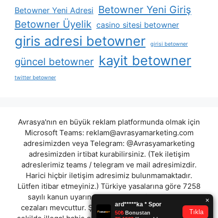
Betowner Yeni Giriş
Betowner Yeni Adresi
Betowner Üyelik
casino sitesi betowner
giris adresi betowner
girisi betowner
kayit betowner
güncel betowner
twitter betowner
Avrasya'nın en büyük reklam platformunda olmak için
Microsoft Teams:
reklam@avrasyamarketing.com
adresimizden veya Telegram: @Avrasyamarketing
adresimizden irtibat kurabilirsiniz. (Tek iletişim
adreslerimiz teams / telegram ve mail adresimizdir.
Harici hiçbir iletişim adresimiz bulunmamaktadır.
Lütfen itibar etmeyiniz.) Türkiye yasalarına göre 7258
sayılı kanun uyarınca yasa dışı bahis oynamanın
cezaları mevcuttur. Şu an bulunduğunuz site hiç bir