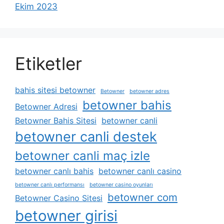
Ekim 2023
Etiketler
bahis sitesi betowner
Betowner
betowner adres
betowner bahis
Betowner Adresi
Betowner Bahis Sitesi
betowner canli
betowner canli destek
betowner canli maç izle
betowner canlı bahis
betowner canlı casino
betowner canlı performansı
betowner casino oyunları
betowner com
Betowner Casino Sitesi
betowner girisi