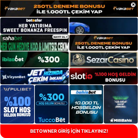
×
BETOWNER GİRİŞ İÇİN TIKLAYINIZ!