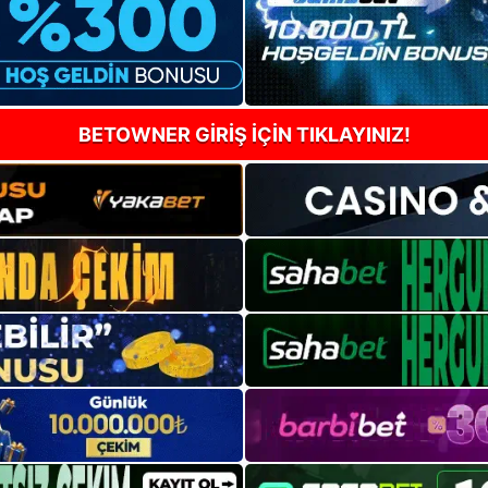
BETOWNER GİRİŞ İÇİN TIKLAYINIZ!