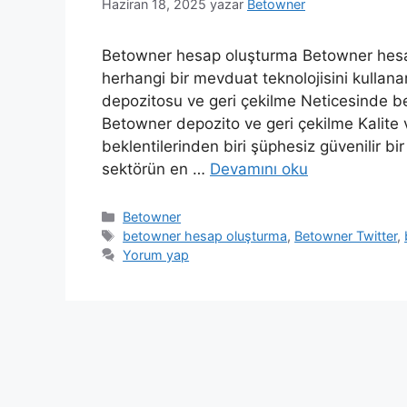
Haziran 18, 2025
yazar
Betowner
Betowner hesap oluşturma Betowner hesabın
herhangi bir mevduat teknolojisini kullana
depozitosu ve geri çekilme Neticesinde beli
Betowner depozito ve geri çekilme Kalite v
beklentilerinden biri şüphesiz güvenilir b
sektörün en …
Devamını oku
Kategoriler
Betowner
Etiketler
betowner hesap oluşturma
,
Betowner Twitter
,
Yorum yap