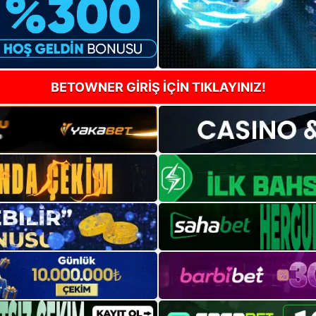
BETOWNER GİRİŞ İÇİN TIKLAYINIZ!