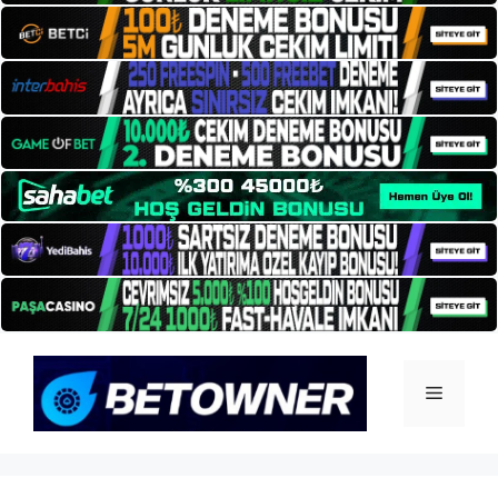
İçeriğe
atla
Menü