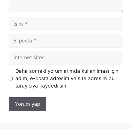
İsim
E-
posta
İnternet
sitesi
Daha sonraki yorumlarımda kullanılması için
adım, e-posta adresim ve site adresim bu
tarayıcıya kaydedilsin.