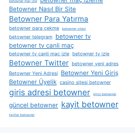
betowner maç izle
Betowner Nasıl Bir Site
Betowner Para Yatırma
betowner para çekme
betowner sitesi
betowner tv
betowner telegram
betowner tv canli maç
betowner tv canli maç izle
betowner tv izle
Betowner Twitter
betowner yeni adres
Betowner Yeni Giriş
Betowner Yeni Adresi
Betowner Üyelik
casino sitesi betowner
giris adresi betowner
girisi betowner
kayit betowner
güncel betowner
twitter betowner