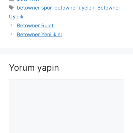
Etiketler
betowner spor
,
betowner üyeleri
,
Betowner
Üyelik
Betowner Ruleti
Betowner Yenilikler
Yorum yapın
Yorum