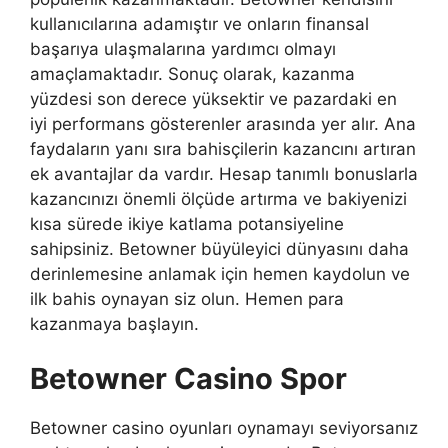
kullanıcılarına adamıştır ve onların finansal
başarıya ulaşmalarına yardımcı olmayı
amaçlamaktadır. Sonuç olarak, kazanma
yüzdesi son derece yüksektir ve pazardaki en
iyi performans gösterenler arasında yer alır. Ana
faydaların yanı sıra bahisçilerin kazancını artıran
ek avantajlar da vardır. Hesap tanımlı bonuslarla
kazancınızı önemli ölçüde artırma ve bakiyenizi
kısa sürede ikiye katlama potansiyeline
sahipsiniz. Betowner büyüleyici dünyasını daha
derinlemesine anlamak için hemen kaydolun ve
ilk bahis oynayan siz olun. Hemen para
kazanmaya başlayın.
Betowner Casino Spor
Betowner casino oyunları oynamayı seviyorsanız