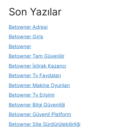
Son Yazılar
Betowner Adresi
Betowner Giriş
Betowner
Betowner Tam Güvenilir
Betowner İştirak Kazancı
Betowner Tv Faydaları
Betowner Makine Oyunları
Betowner Tv Erişimi
Betowner Bilgi Güvenliği
Betowner Güvenli Platform
Betowner Site Sürdürülebilirliği