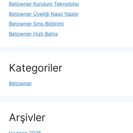
Betowner Kurulum Teknolojisi
Betowner Üyeliği Nasıl Yapılır
Betowner Sms Bildirimi
Betowner Hızlı Bahis
Kategoriler
Betowner
Arşivler
Haziran 2026