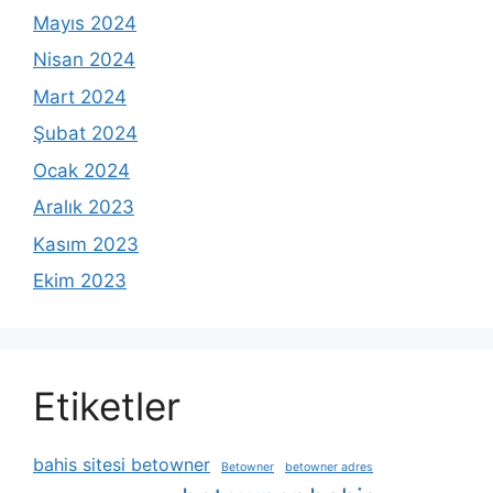
Mayıs 2024
Nisan 2024
Mart 2024
Şubat 2024
Ocak 2024
Aralık 2023
Kasım 2023
Ekim 2023
Etiketler
bahis sitesi betowner
Betowner
betowner adres