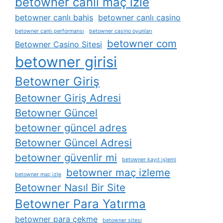
betowner canli maç izle
betowner canlı bahis
betowner canlı casino
betowner canlı performansı
betowner casino oyunları
betowner com
Betowner Casino Sitesi
betowner girisi
Betowner Giriş
Betowner Giriş Adresi
Betowner Güncel
betowner güncel adres
Betowner Güncel Adresi
betowner güvenlir mi
betowner kayıt i̇şlemi
betowner maç izleme
betowner maç izle
Betowner Nasıl Bir Site
Betowner Para Yatırma
betowner para çekme
betowner sitesi