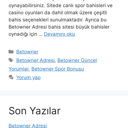
oynayabilirsiniz. Sitede canlı spor bahisleri ve
casino oyunları da dahil olmak üzere çeşitli
bahis seçenekleri sunulmaktadır. Ayrıca bu
Betowner Adresi bahis sitesi büyük bahisler
oynadığı için …
Devamını oku
Kategoriler
Betowner
Etiketler
Betowner Adresi
,
Betowner Güncel
Yorumlar
,
Betowner Spor Bonusu
Yorum yap
Son Yazılar
Betowner Adresi