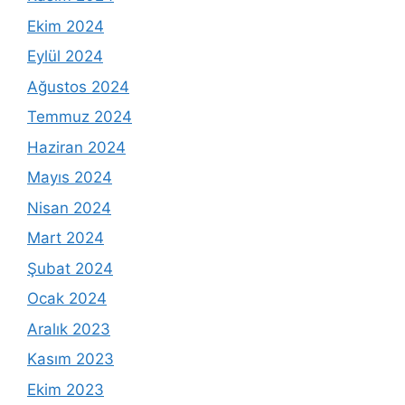
Ekim 2024
Eylül 2024
Ağustos 2024
Temmuz 2024
Haziran 2024
Mayıs 2024
Nisan 2024
Mart 2024
Şubat 2024
Ocak 2024
Aralık 2023
Kasım 2023
Ekim 2023