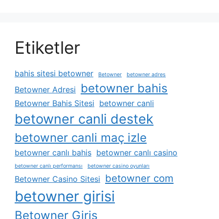
Etiketler
bahis sitesi betowner
Betowner
betowner adres
betowner bahis
Betowner Adresi
Betowner Bahis Sitesi
betowner canli
betowner canli destek
betowner canli maç izle
betowner canlı bahis
betowner canlı casino
betowner canlı performansı
betowner casino oyunları
betowner com
Betowner Casino Sitesi
betowner girisi
Betowner Giriş