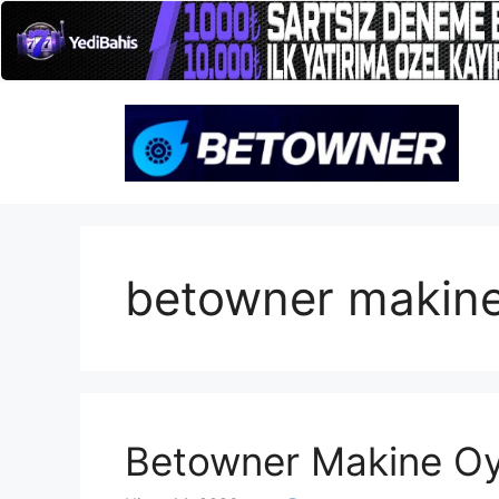
İçeriğe
atla
betowner makine
Betowner Makine Oy