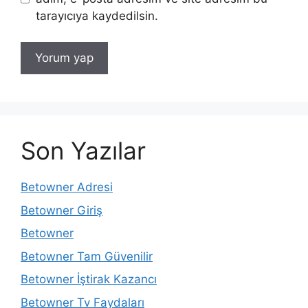
tarayıcıya kaydedilsin.
Son Yazılar
Betowner Adresi
Betowner Giriş
Betowner
Betowner Tam Güvenilir
Betowner İştirak Kazancı
Betowner Tv Faydaları