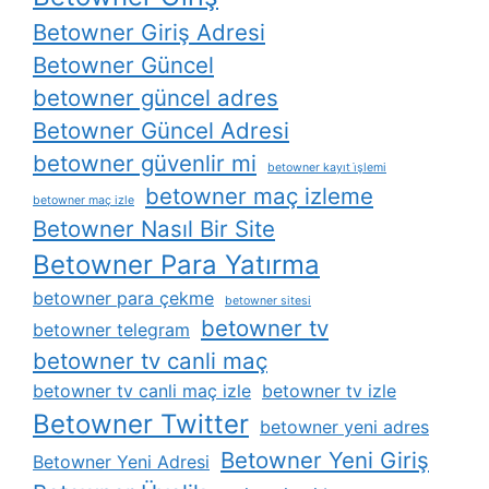
Betowner Giriş Adresi
Betowner Güncel
betowner güncel adres
Betowner Güncel Adresi
betowner güvenlir mi
betowner kayıt i̇şlemi
betowner maç izleme
betowner maç izle
Betowner Nasıl Bir Site
Betowner Para Yatırma
betowner para çekme
betowner sitesi
betowner tv
betowner telegram
betowner tv canli maç
betowner tv canli maç izle
betowner tv izle
Betowner Twitter
betowner yeni adres
Betowner Yeni Giriş
Betowner Yeni Adresi