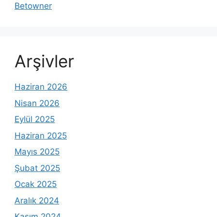
Betowner
Arşivler
Haziran 2026
Nisan 2026
Eylül 2025
Haziran 2025
Mayıs 2025
Şubat 2025
Ocak 2025
Aralık 2024
Kasım 2024