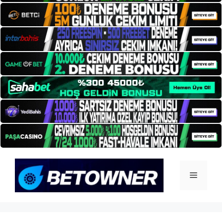
İçeriğe
atla
Menü