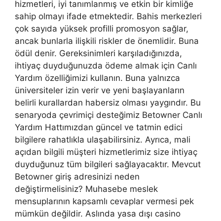
hizmetleri, iyi tanımlanmış ve etkin bir kimliğe
sahip olmayı ifade etmektedir. Bahis merkezleri
çok sayıda yüksek profilli promosyon sağlar,
ancak bunlarla ilişkili riskler de önemlidir. Buna
ödül denir. Gereksinimleri karşıladığınızda,
ihtiyaç duyduğunuzda ödeme almak için Canlı
Yardım özelliğimizi kullanın. Buna yalnızca
üniversiteler izin verir ve yeni başlayanların
belirli kurallardan habersiz olması yaygındır. Bu
senaryoda çevrimiçi desteğimiz Betowner Canlı
Yardım Hattımızdan güncel ve tatmin edici
bilgilere rahatlıkla ulaşabilirsiniz. Ayrıca, mali
açıdan bilgili müşteri hizmetlerimiz size ihtiyaç
duyduğunuz tüm bilgileri sağlayacaktır. Mevcut
Betowner giriş adresinizi neden
değiştirmelisiniz? Muhasebe meslek
mensuplarının kapsamlı cevaplar vermesi pek
mümkün değildir. Aslında yasa dışı casino