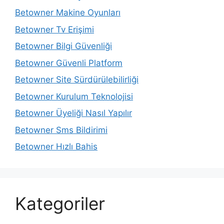
Betowner Makine Oyunları
Betowner Tv Erişimi
Betowner Bilgi Güvenliği
Betowner Güvenli Platform
Betowner Site Sürdürülebilirliği
Betowner Kurulum Teknolojisi
Betowner Üyeliği Nasıl Yapılır
Betowner Sms Bildirimi
Betowner Hızlı Bahis
Kategoriler