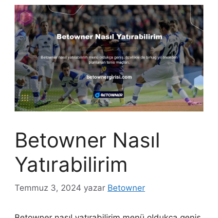
Betowner Nasıl
Yatırabilirim
Temmuz 3, 2024
yazar
Betowner
Betowner nasıl yatırabilirim menü oldukça geniş,