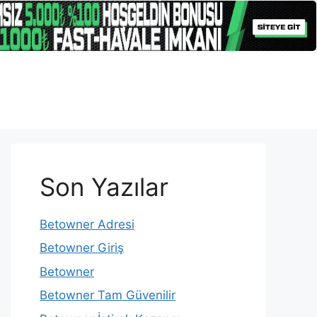
Son Yazılar
Betowner Adresi
Betowner Giriş
Betowner
Betowner Tam Güvenilir