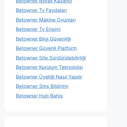
Betowner İştirak Kazancı
Betowner Tv Faydaları
Betowner Makine Oyunları
Betowner Tv Erişimi
Betowner Bilgi Güvenliği
Betowner Güvenli Platform
Betowner Site Sürdürülebilirliği
Betowner Kurulum Teknolojisi
Betowner Üyeliği Nasıl Yapılır
Betowner Sms Bildirimi
Betowner Hızlı Bahis