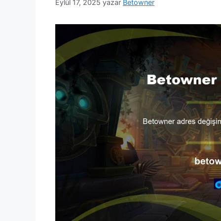
Eylül 17, 2025
yazar
Betowner