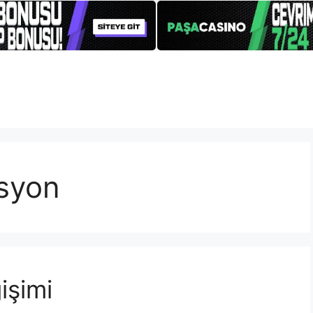
syon
işimi