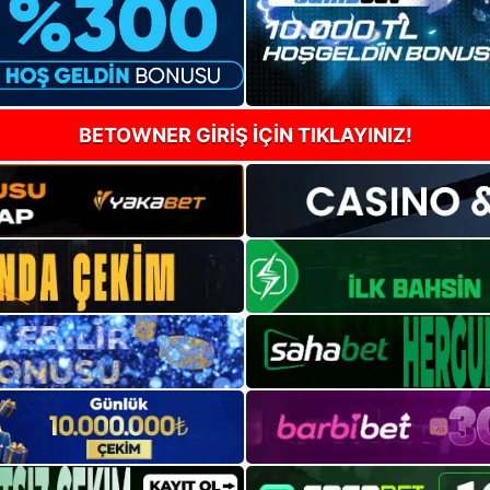
BETOWNER GİRİŞ İÇİN TIKLAYINIZ!