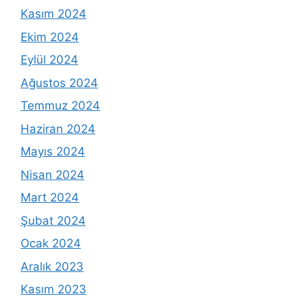
Kasım 2024
Ekim 2024
Eylül 2024
Ağustos 2024
Temmuz 2024
Haziran 2024
Mayıs 2024
Nisan 2024
Mart 2024
Şubat 2024
Ocak 2024
Aralık 2023
Kasım 2023