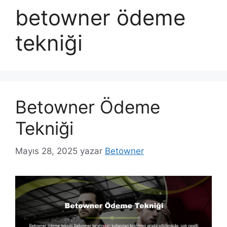
betowner ödeme
tekniği
Betowner Ödeme
Tekniği
Mayıs 28, 2025
yazar
Betowner