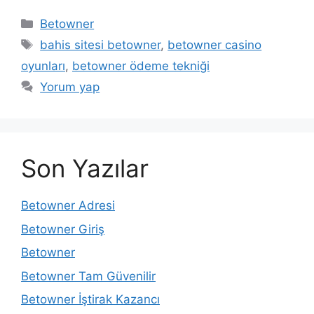
Kategoriler
Betowner
Etiketler
bahis sitesi betowner
,
betowner casino
oyunları
,
betowner ödeme tekniği
Yorum yap
Son Yazılar
Betowner Adresi
Betowner Giriş
Betowner
Betowner Tam Güvenilir
Betowner İştirak Kazancı