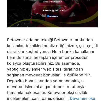
Betowner ödeme tekniği Betowner tarafından
kullanılan teknikleri analiz ettiğimizde, çok çeşitli
olasılıklar keşfediyoruz. Hem banka kanallarını
hem de sanal hesapları içeren bir prosedür
kolayca oluşturabilirsiniz. Bu aşamada,
yaptığınız eylemler web sitesi tarafından
sağlanan mevduat bonusları ile ödüllendirilir.
Depozito bonuslarından yararlanmak için,
mevduat işlemini asgari depozito tutarıyla
tamamlamak esastır. Betowner ekşi sözlük
incelemeleri, canlı bahis ofisini …
Devamını oku