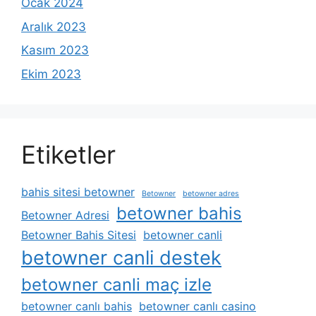
Ocak 2024
Aralık 2023
Kasım 2023
Ekim 2023
Etiketler
bahis sitesi betowner
Betowner
betowner adres
betowner bahis
Betowner Adresi
Betowner Bahis Sitesi
betowner canli
betowner canli destek
betowner canli maç izle
betowner canlı bahis
betowner canlı casino