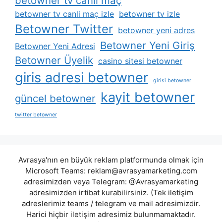
betowner tv canli maç
betowner tv canli maç izle
betowner tv izle
Betowner Twitter
betowner yeni adres
Betowner Yeni Giriş
Betowner Yeni Adresi
Betowner Üyelik
casino sitesi betowner
giris adresi betowner
girisi betowner
kayit betowner
güncel betowner
twitter betowner
Avrasya'nın en büyük reklam platformunda olmak için
Microsoft Teams:
reklam@avrasyamarketing.com
adresimizden veya Telegram: @Avrasyamarketing
adresimizden irtibat kurabilirsiniz. (Tek iletişim
adreslerimiz teams / telegram ve mail adresimizdir.
Harici hiçbir iletişim adresimiz bulunmamaktadır.