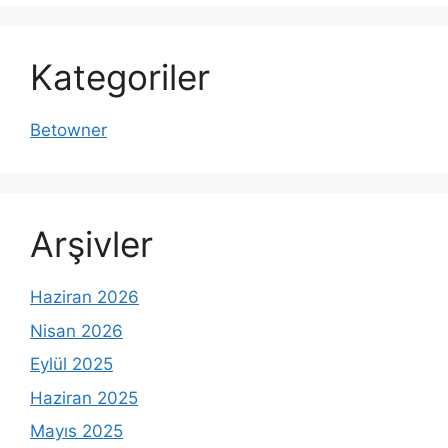
Kategoriler
Betowner
Arşivler
Haziran 2026
Nisan 2026
Eylül 2025
Haziran 2025
Mayıs 2025