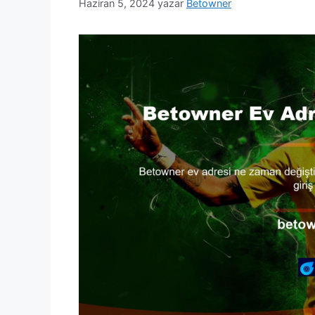
Haziran 5, 2024
yazar
Betowner