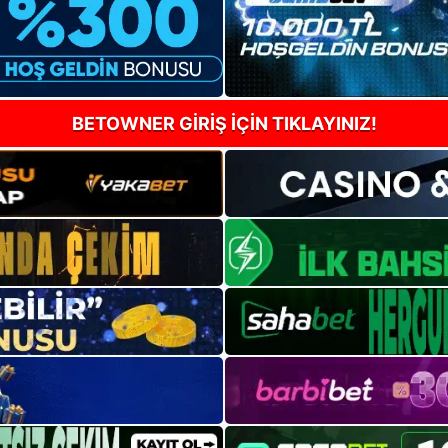
BETOWNER GİRİŞ İÇİN TIKLAYINIZ!