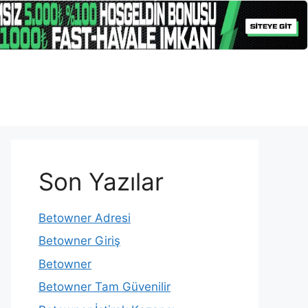
Son Yazılar
Betowner Adresi
Betowner Giriş
Betowner
Betowner Tam Güvenilir