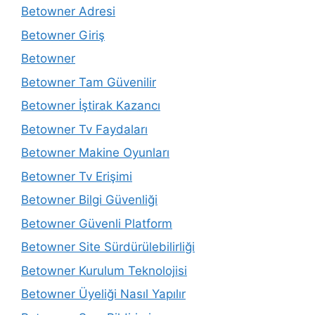
Betowner Adresi
Betowner Giriş
Betowner
Betowner Tam Güvenilir
Betowner İştirak Kazancı
Betowner Tv Faydaları
Betowner Makine Oyunları
Betowner Tv Erişimi
Betowner Bilgi Güvenliği
Betowner Güvenli Platform
Betowner Site Sürdürülebilirliği
Betowner Kurulum Teknolojisi
Betowner Üyeliği Nasıl Yapılır