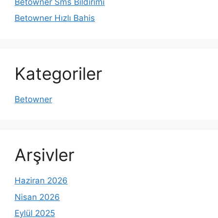
Betowner Sms Bildirimi
Betowner Hızlı Bahis
Kategoriler
Betowner
Arşivler
Haziran 2026
Nisan 2026
Eylül 2025