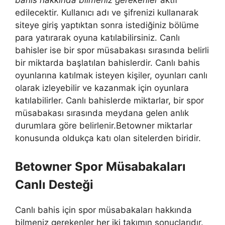
bahis hakkında bilmeniz gerekenler
aktif
edilecektir. Kullanıcı adı ve şifrenizi kullanarak
siteye giriş yaptıktan sonra istediğiniz bölüme
para yatırarak oyuna katılabilirsiniz. Canlı
bahisler ise bir spor müsabakası sırasında belirli
bir miktarda başlatılan bahislerdir. Canlı bahis
oyunlarına katılmak isteyen kişiler, oyunları canlı
olarak izleyebilir ve kazanmak için oyunlara
katılabilirler. Canlı bahislerde miktarlar, bir spor
müsabakası sırasında meydana gelen anlık
durumlara göre belirlenir.Betowner miktarlar
konusunda oldukça katı olan sitelerden biridir.
Betowner Spor Müsabakaları
Canlı Desteği
Canlı bahis için spor müsabakaları hakkında
bilmeniz gerekenler her iki takımın sonuçlarıdır.