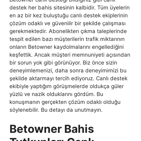
destek her bahis sitesinin kalbidir. Tüm üyelerin
en az bir kez buluştuğu canlı destek ekiplerinin
çözüm odaklı ve güvenilir bir şekilde çalışması
gerekmektedir. Abonelikten çıkma taleplerinde
tespit edilen bazı müşterilerin trafik miktarının
onların Betowner kaydolmalarını engellediğini
keşfettik. Ancak müşteri memnuniyeti açısından
bir sorun yok gibi görünüyor. Biz önce sizin
deneyimlemenizi, daha sonra deneyimimizi bu
şekilde aktarmayı tercih ediyoruz. Canlı destek
ekibiyle yaptığım görüşmelerde oldukça güler
yüzlü ve nazik olduklarını gördüm. Bu
konuşmanın gerçekten çözüm odaklı olduğu
söylenebilir. Bu detayı da unutmayın.
Betowner Bahis