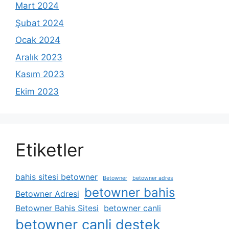
Mart 2024
Şubat 2024
Ocak 2024
Aralık 2023
Kasım 2023
Ekim 2023
Etiketler
bahis sitesi betowner
Betowner
betowner adres
betowner bahis
Betowner Adresi
Betowner Bahis Sitesi
betowner canli
betowner canli destek