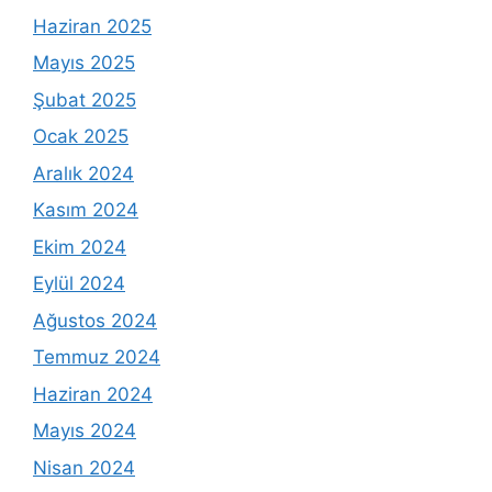
Haziran 2025
Mayıs 2025
Şubat 2025
Ocak 2025
Aralık 2024
Kasım 2024
Ekim 2024
Eylül 2024
Ağustos 2024
Temmuz 2024
Haziran 2024
Mayıs 2024
Nisan 2024